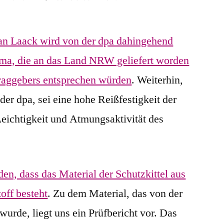
An
das
an Laack wird von der dpa dahingehend
Land
NRW
 Firma, die an das Land NRW geliefert worden
gelieferte
traggebers entsprechen würden
. Weiterhin,
Kittel
der
der dpa, sei eine hohe Reißfestigkeit der
Firma
Leichtigkeit und Atmungsaktivität des
Van
Laack
sind
nicht
den, dass das Material der Schutzkittel aus
atmungsaktiv
off besteht
. Zu dem Material, das von der
urde, liegt uns ein Prüfbericht vor. Das