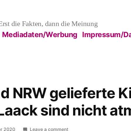
rst die Fakten, dann die Meinung
Mediadaten/Werbung
Impressum/Da
d NRW gelieferte Ki
Laack sind nicht a
on
er 2020
Leave a comment