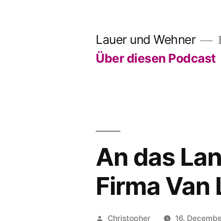
Skip
to
Lauer und Wehner
E
content
Über diesen Podcast
An das Lan
Firma Van 
Posted
Christopher
16. Decemb