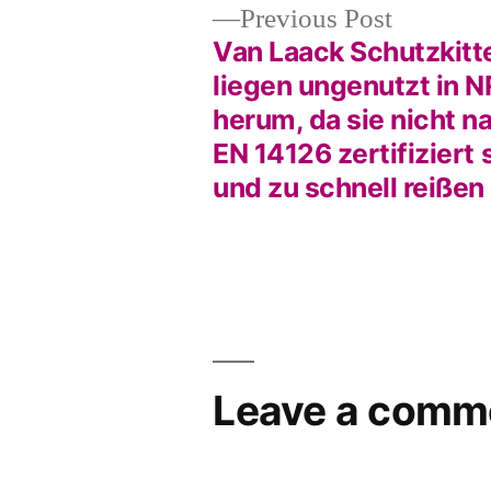
Previous
Previous Post
post:
Van Laack Schutzkitt
Post
liegen ungenutzt in 
herum, da sie nicht n
navigation
EN 14126 zertifiziert 
und zu schnell reißen
Leave a comm