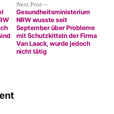
Next
Next Post
post:
el
Gesundheitsministerium
NRW
NRW wusste seit
ach
September über Probleme
sind
mit Schutzkitteln der Firma
Van Laack, wurde jedoch
nicht tätig
ent