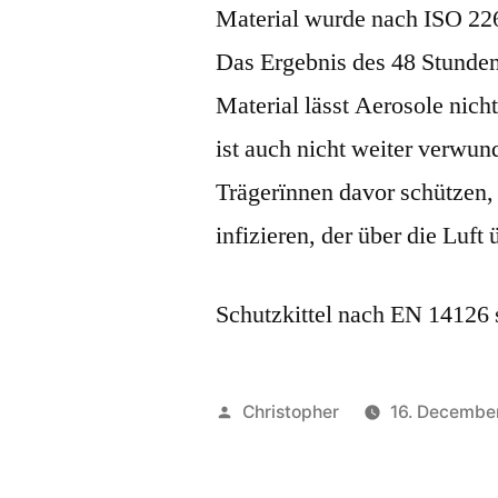
Material wurde nach ISO 226
Das Ergebnis des 48 Stunden
Material lässt Aerosole nicht
ist auch nicht weiter verwund
Trägerïnnen davor schützen, 
infizieren, der über die Luft
Schutzkittel nach EN 14126 
Posted
Christopher
16. Decembe
by