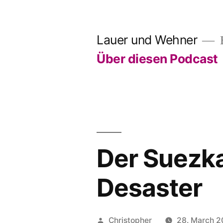
Skip
to
Lauer und Wehner
E
content
Über diesen Podcast
Der Suezka
Desaster
Posted
Christopher
28. March 2