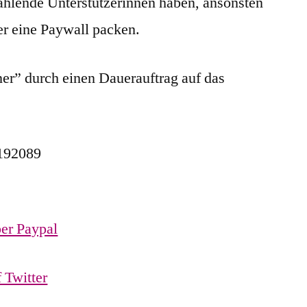
ahlende Unterstützerïnnen haben, ansonsten
er eine Paywall packen.
er” durch einen Dauerauftrag auf das
192089
er Paypal
 Twitter