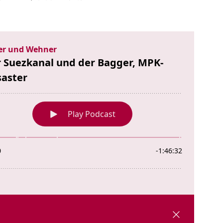
Der
Suezkanal
und
der
Bagger,
MPK-
Desaster