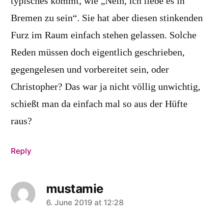
typisches kommt, wie „Nein, ich liebe es in
Bremen zu sein“. Sie hat aber diesen stinkenden
Furz im Raum einfach stehen gelassen. Solche
Reden müssen doch eigentlich geschrieben,
gegengelesen und vorbereitet sein, oder
Christopher? Das war ja nicht völlig unwichtig,
schießt man da einfach mal so aus der Hüfte
raus?
Reply
mustamie
says:
6. June 2019 at 12:28