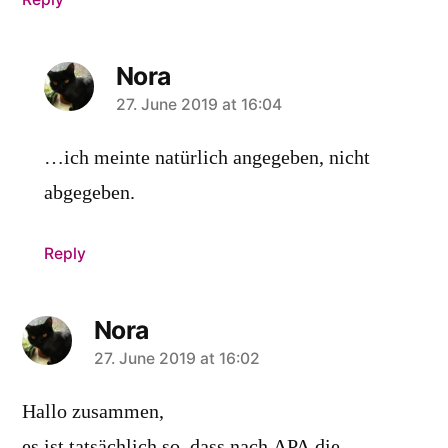
Nora
says:
27. June 2019 at 16:04
…ich meinte natürlich angegeben, nicht
abgegeben.
Reply
Nora
says:
27. June 2019 at 16:02
Hallo zusammen,
es ist tatsächlich so, dass nach APA die