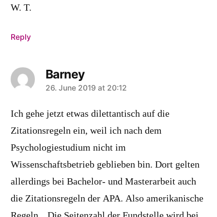
W. T.
Reply
Barney
says:
26. June 2019 at 20:12
Ich gehe jetzt etwas dilettantisch auf die
Zitationsregeln ein, weil ich nach dem
Psychologiestudium nicht im
Wissenschaftsbetrieb geblieben bin. Dort gelten
allerdings bei Bachelor- und Masterarbeit auch
die Zitationsregeln der APA. Also amerikanische
Regeln. „Die Seitenzahl der Fundstelle wird bei