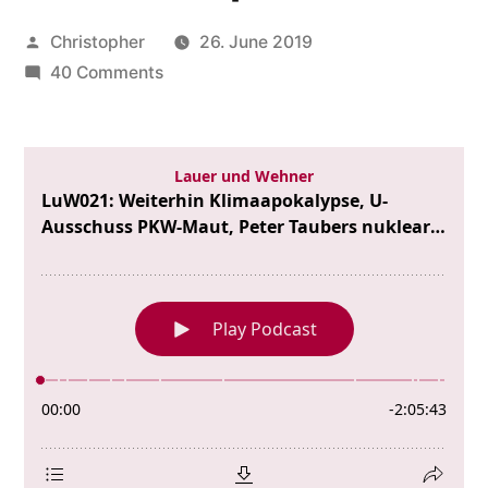
Posted
Christopher
26. June 2019
by
on
40 Comments
LuW021:
Weiterhin
Klimaapokalypse,
U-
Ausschuss
PKW-
Maut,
Peter
Taubers
nukleare
Option