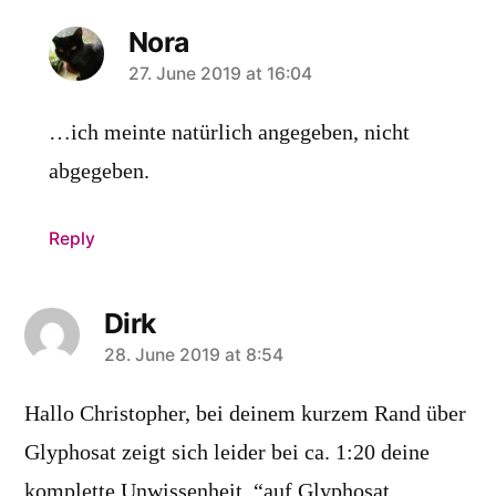
Nora
says:
27. June 2019 at 16:04
…ich meinte natürlich angegeben, nicht
abgegeben.
Reply
Dirk
says:
28. June 2019 at 8:54
Hallo Christopher, bei deinem kurzem Rand über
Glyphosat zeigt sich leider bei ca. 1:20 deine
komplette Unwissenheit. “auf Glyphosat