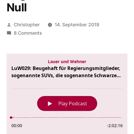
Null
Posted
Christopher
14. September 2019
by
on
8 Comments
LuW029:
Beugehaft
für
Regierungsmitglieder,
sogenannte
SUVs,
die
sogenannte
Schwarze
Null