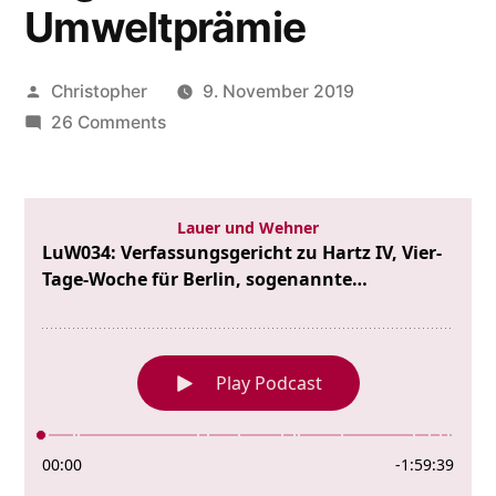
Umweltprämie
Posted
Christopher
9. November 2019
by
on
26 Comments
LuW034:
Verfassungsgericht
zu
Hartz
IV,
Vier-
Tage-
Woche
für
Berlin,
sogenannte
Umweltprämie