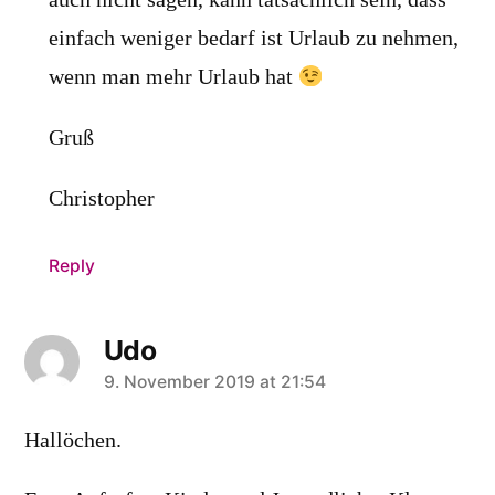
auch nicht sagen, kann tatsächlich sein, dass
einfach weniger bedarf ist Urlaub zu nehmen,
wenn man mehr Urlaub hat
Gruß
Christopher
Reply
Udo
says:
9. November 2019 at 21:54
Hallöchen.