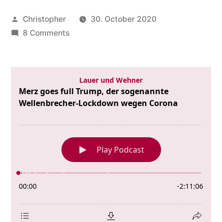
Posted
Christopher
30. October 2020
by
on
8 Comments
Merz
goes
full
Trump,
der
sogenannte
Wellenbrecher-
Lockdown
wegen
Corona