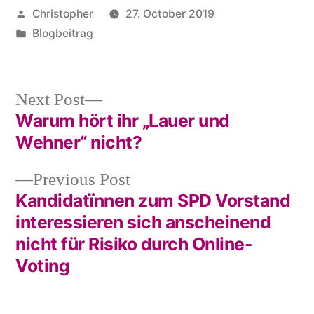
Posted
Christopher
27. October 2019
by
Posted
Blogbeitrag
in
Next
Next Post
post:
Warum hört ihr „Lauer und
Post
Wehner“ nicht?
navigation
Previous
Previous Post
post:
Kandidatïnnen zum SPD Vorstand
interessieren sich anscheinend
nicht für Risiko durch Online-
Voting