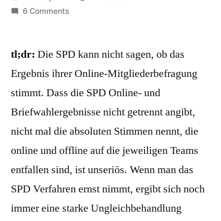
by
on
6 Comments
SPD
kann
tl;dr:
Die SPD kann nicht sagen, ob das
nicht
sagen,
Ergebnis ihrer Online-Mitgliederbefragung
ob
stimmt. Dass die SPD Online- und
das
Ergebnis
Briefwahlergebnisse nicht getrennt angibt,
ihrer
nicht mal die absoluten Stimmen nennt, die
Mitgliederbefragung
online und offline auf die jeweiligen Teams
stimmt
entfallen sind, ist unseriös. Wenn man das
SPD Verfahren ernst nimmt, ergibt sich noch
immer eine starke Ungleichbehandlung