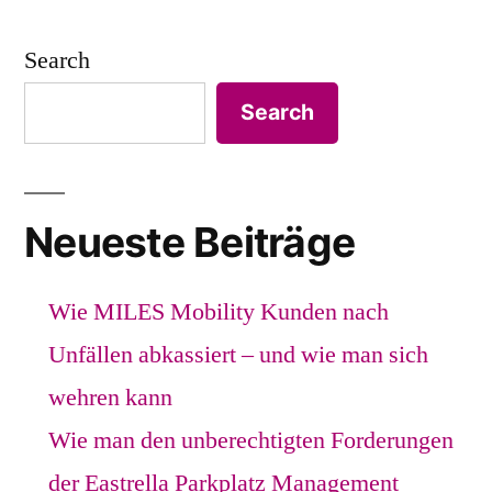
Posts
mit
falsch
allem
pagination
und
Search
zwar
was
Search
mit
er
allem
sagt.”
was
er
Neueste Beiträge
sagt.
Wie MILES Mobility Kunden nach
Unfällen abkassiert – und wie man sich
wehren kann
Wie man den unberechtigten Forderungen
der Eastrella Parkplatz Management