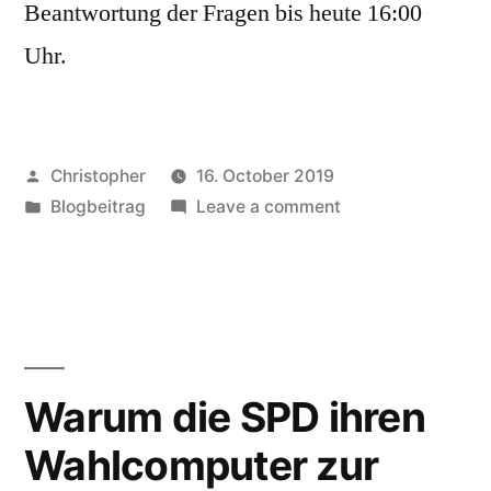
Beantwortung der Fragen bis heute 16:00
Uhr.
Posted
Christopher
16. October 2019
by
Posted
on
Blogbeitrag
Leave a comment
in
Kandidatïnnen
zum
SPD
Vorstand
interessieren
sich
Warum die SPD ihren
anscheinend
Wahlcomputer zur
nicht
für