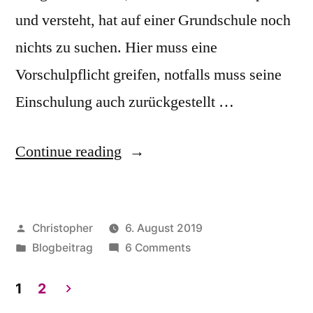
und versteht, hat auf einer Grundschule noch
nichts zu suchen. Hier muss eine
Vorschulpflicht greifen, notfalls muss seine
Einschulung auch zurückgestellt …
“Carsten
Continue reading
Linnemann
liegt
Posted
Christopher
6. August 2019
falsch
by
Posted
on
Blogbeitrag
6 Comments
und
in
Carsten
zwar
Linnemann
1
2
liegt