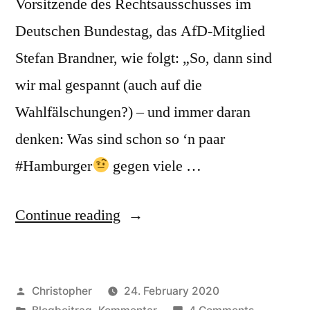
Vorsitzende des Rechtsausschusses im
müssen”
Deutschen Bundestag, das AfD-Mitglied
Stefan Brandner, wie folgt: „So, dann sind
wir mal gespannt (auch auf die
Wahlfälschungen?) – und immer daran
denken: Was sind schon so ‘n paar
#Hamburger
gegen viele …
“Warum
Continue reading
die
öffentliche
Posted
Christopher
24. February 2020
Behauptung
by
Posted
on