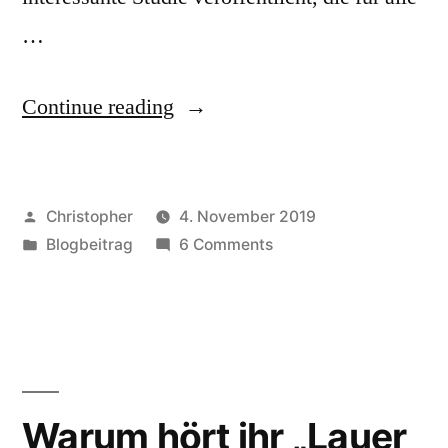
…
“Studie:
Continue reading
Parteien,
die
Posted
Christopher
4. November 2019
rechtsextreme
by
Posted
on
Blogbeitrag
6 Comments
Positionen
in
Studie:
übernehmen,
Parteien,
die
stärken
rechtsextreme
rechtsextreme
Positionen
übernehmen,
Parteien”
Warum hört ihr „Lauer
stärken