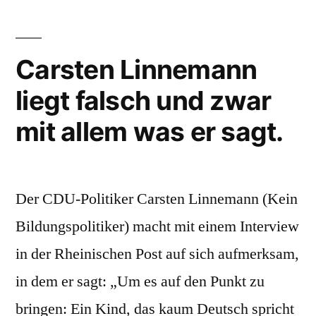
Wahl
ihren
der
Wahlcomputer
zur
Parteivorsitzenden
Carsten Linnemann
Wahl
ausschalten
liegt falsch und zwar
der
muss”
Parteivorsitzenden
mit allem was er sagt.
ausschalten
muss
Der CDU-Politiker Carsten Linnemann (Kein
Bildungspolitiker) macht mit einem Interview
in der Rheinischen Post auf sich aufmerksam,
in dem er sagt: „Um es auf den Punkt zu
bringen: Ein Kind, das kaum Deutsch spricht