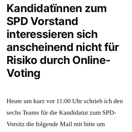
das
Mitgliederbefragung
Kandidatïnnen zum
Ergebnis
stimmt”
SPD Vorstand
ihrer
Mitgliederbefragung
interessieren sich
stimmt
anscheinend nicht für
Risiko durch Online-
Voting
Heute um kurz vor 11:00 Uhr schrieb ich den
sechs Teams für die Kandidatur zum SPD-
Vorsitz die folgende Mail mit bitte um