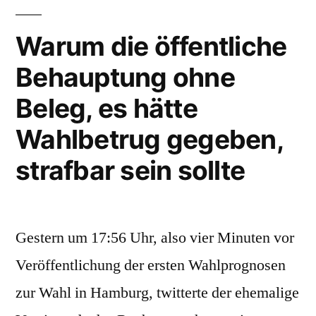
Firma
bestellten
Kittel
van
Warum die öffentliche
der
Laack
Behauptung ohne
Firma
nie
van
Beleg, es hätte
Laack
hätten
nie
Wahlbetrug gegeben,
bestellt
hätten
strafbar sein sollte
bestellt
werden
werden
dürfen
dürfen
und
und
Gestern um 17:56 Uhr, also vier Minuten vor
sofort
sofort
Veröffentlichung der ersten Wahlprognosen
vom
vom
Markt
zur Wahl in Hamburg, twitterte der ehemalige
Markt
müssen