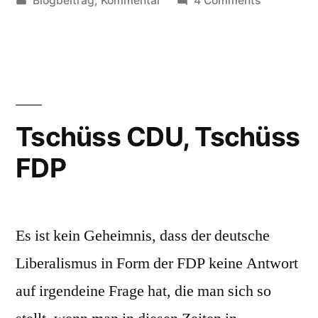
Blogbeitrag
,
Kommentar
4 Comments
ohne
in
Warum
Beleg,
die
öffentliche
es
Behauptun
hätte
ohne
Beleg,
Wahlbetrug
Tschüss CDU, Tschüss
es
gegeben,
FDP
hätte
strafbar
Wahlbetru
gegeben,
sein
strafbar
sollte”
Es ist kein Geheimnis, dass der deutsche
sein
sollte
Liberalismus in Form der FDP keine Antwort
auf irgendeine Frage hat, die man sich so