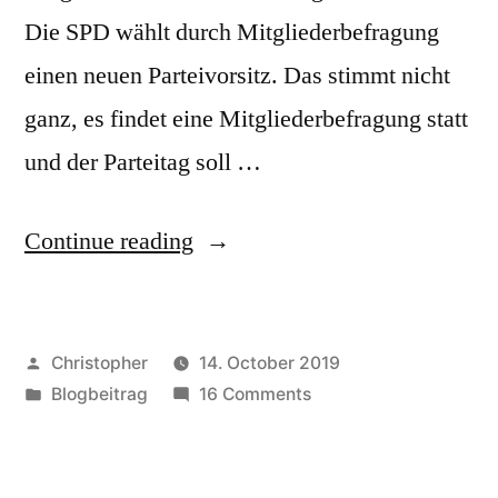
Die SPD wählt durch Mitgliederbefragung
einen neuen Parteivorsitz. Das stimmt nicht
ganz, es findet eine Mitgliederbefragung statt
und der Parteitag soll …
“Warum
Continue reading
die
SPD
Posted
Christopher
14. October 2019
ihren
by
Posted
on
Blogbeitrag
16 Comments
Wahlcomputer
in
Warum
zur
die
SPD