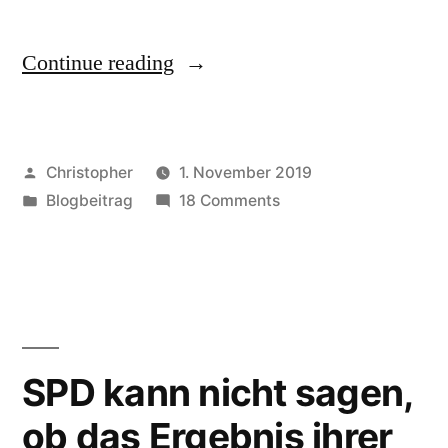
“Warum
Continue reading
hört
ihr
Posted
Christopher
1. November 2019
„Lauer
by
Posted
on
Blogbeitrag
18 Comments
und
in
Warum
Wehner“
hört
ihr
nicht?”
„Lauer
und
Wehner“
SPD kann nicht sagen,
nicht?
ob das Ergebnis ihrer