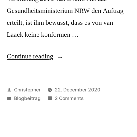
Gesundheitsministerium NRW den Auftrag
erteilt, ist ihm bewusst, dass es von van
Laack keine konformen …
“Warum
Continue reading
die
von
Posted
Christopher
22. December 2020
NRW
by
Posted
on
Blogbeitrag
2 Comments
bestellten
in
Warum
Kittel
die
von
der
NRW