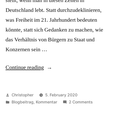
stellt, wenn man in diesen Zeiten in
Deutschland lebt. Statt durchzudeklinieren,
was Freiheit im 21. Jahrhundert bedeuten
könnte, statt sich Gedanken zu machen, wie
das Verhältnis von Bürgern zu Staat und
Konzernen sein …
“Tschüss
Continue reading
CDU,
Tschüss
Posted
Christopher
5. February 2020
FDP”
by
Posted
on
Blogbeitrag
,
Kommentar
2 Comments
in
Tschüss