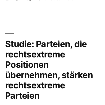
„Zwangsgebühren“”
in
Die
ganze
Wahrheit
über
„Zwangsgebühren
Studie: Parteien, die
rechtsextreme
Positionen
übernehmen, stärken
rechtsextreme
Parteien