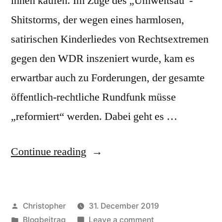
ihnen kaufen. Im Zuge des „Umweltsau“-
Shitstorms, der wegen eines harmlosen,
satirischen Kinderliedes von Rechtsextremen
gegen den WDR inszeniert wurde, kam es
erwartbar auch zu Forderungen, der gesamte
öffentlich-rechtliche Rundfunk müsse
„reformiert“ werden. Dabei geht es …
“Die
Continue reading
ganze
Wahrheit
Posted
Christopher
31. December 2019
über
by
Posted
on
Blogbeitrag
Leave a comment