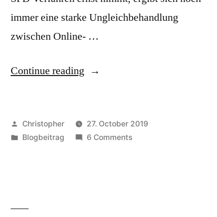
immer eine starke Ungleichbehandlung
zwischen Online- …
“SPD
Continue reading
kann
nicht
Posted
Christopher
27. October 2019
sagen,
by
Posted
on
Blogbeitrag
6 Comments
ob
in
SPD
das
kann
nicht
Ergebnis
sagen,
ihrer
ob