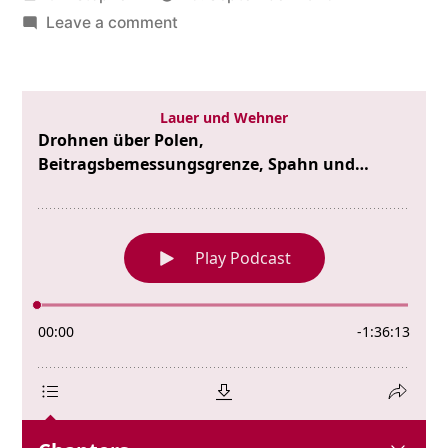
by
on
Leave a comment
Drohnen
über
Polen,
Beitragsbemessungsgrenze,
Spahn
und
Simple-
Breath