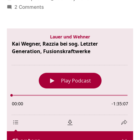
by
on
2 Comments
Kai
Wegner,
Razzia
bei
sog.
Letzter
Generation,
Fusionskraftwerke