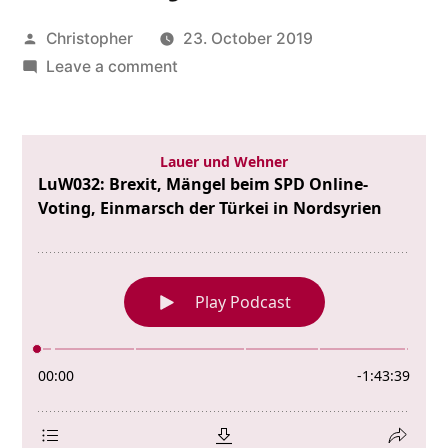
Posted
Christopher
23. October 2019
by
on
Leave a comment
LuW032:
Brexit,
Mängel
beim
SPD
Online-
Voting,
Einmarsch
der
Türkei
in
Nordsyrien