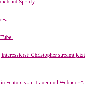
auch auf Spotify.
nes.
uTube.
nteressierst: Christopher streamt jetzt
 ein Feature von “Lauer und Wehner +”.