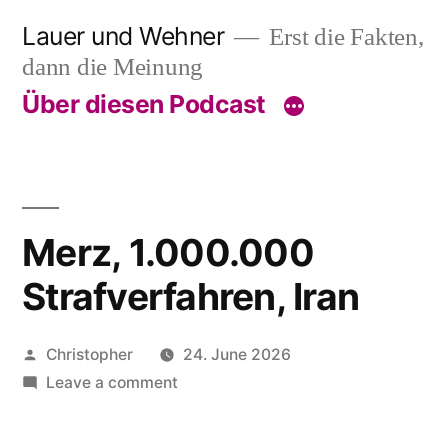
Skip
Lauer und Wehner
Erst die Fakten,
to
dann die Meinung
content
Über diesen Podcast
Merz, 1.000.000
Strafverfahren, Iran
Posted
Christopher
24. June 2026
by
on
Leave a comment
Merz,
1.000.000