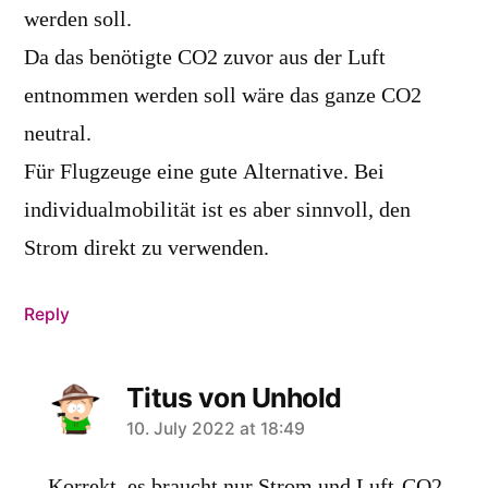
werden soll.
Da das benötigte CO2 zuvor aus der Luft
entnommen werden soll wäre das ganze CO2
neutral.
Für Flugzeuge eine gute Alternative. Bei
individualmobilität ist es aber sinnvoll, den
Strom direkt zu verwenden.
Reply
Titus von Unhold
says:
10. July 2022 at 18:49
Korrekt, es braucht nur Strom und Luft-CO2.