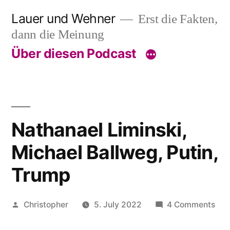
Skip
Lauer und Wehner
Erst die Fakten,
to
dann die Meinung
content
Über diesen Podcast
Nathanael Liminski,
Michael Ballweg, Putin,
Trump
Posted
on
Christopher
5. July 2022
4 Comments
by
Nat