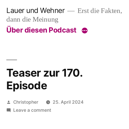
Skip
Lauer und Wehner
Erst die Fakten,
to
dann die Meinung
content
Über diesen Podcast
Teaser zur 170.
Episode
Posted
Christopher
25. April 2024
by
on
Leave a comment
Teaser
zur