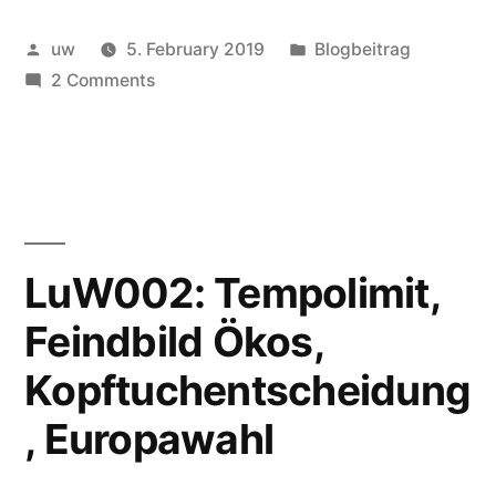
keine
Posted
Posted
uw
5. February 2019
Blogbeitrag
Freiheit”
by
on
in
2 Comments
Tempo
ist
keine
Freiheit
LuW002: Tempolimit,
Feindbild Ökos,
Kopftuchentscheidung
, Europawahl