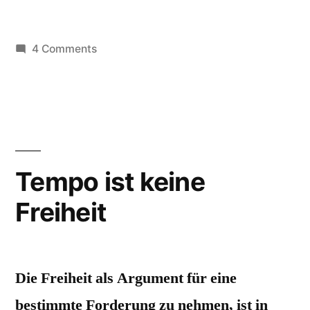
on
4 Comments
LuW003:
Der
Fall
des
Polizisten
Peter
Tempo ist keine
G.,
Freiheit
die
Rechenfehler
des
Dr.
Die Freiheit als Argument für eine
Köhler,
CDU-
bestimmte Forderung zu nehmen, ist in