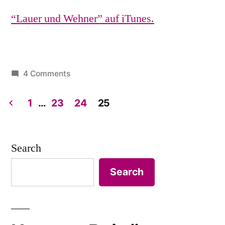
“Lauer und Wehner” auf iTunes.
on
4 Comments
Der
Pilot
1
…
23
24
25
zum
Posts
Podcast
pagination
Search
Search