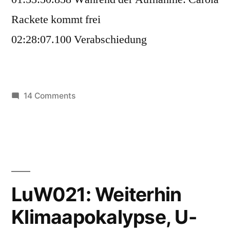
Rackete kommt frei
02:28:07.100 Verabschiedung
on
14 Comments
LuW022:
“Volkseinwand”,
Stephan
E.
zieht
Geständnis
LuW021: Weiterhin
zurück,
Klimaapokalypse, U-
Carola
Rackete