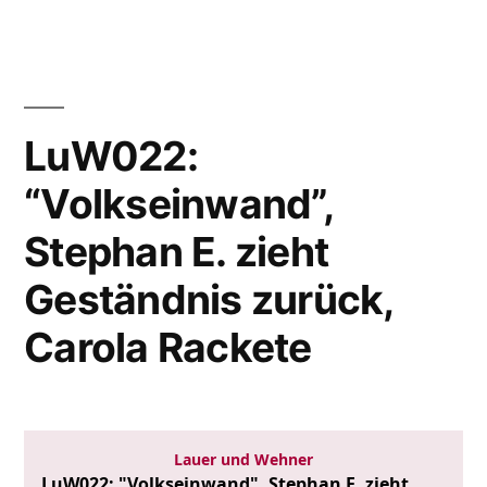
Klimakatastrophe,
AfD
zu
doof
für
LuW022:
Landesliste,
“Volkseinwand”,
Ursula
von
Stephan E. zieht
der
Leyen
Geständnis zurück,
Carola Rackete